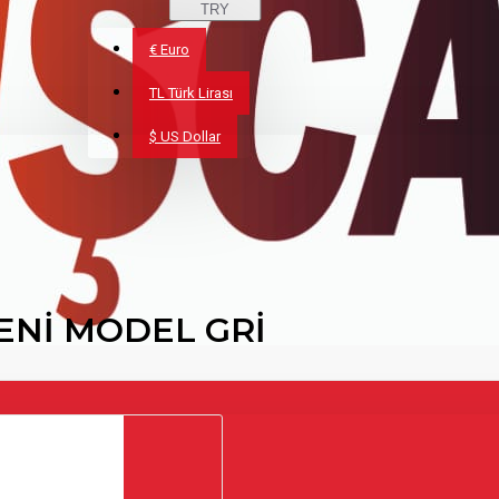
TRY
€
Euro
TL
Türk Lirası
$
US Dollar
ENİ MODEL GRİ