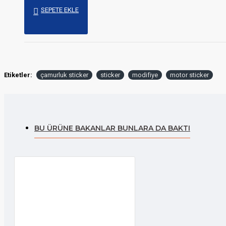
SEPETE EKLE
Etiketler:
çamurluk sticker
sticker
modifiye
motor sticker
BU ÜRÜNE BAKANLAR BUNLARA DA BAKTI