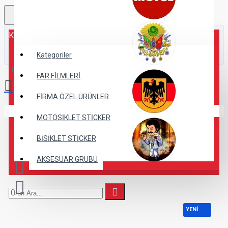
Kategoriler
Kategoriler
0 ürün - 0,00TL
FAR FİLMLERİ
FİRMA ÖZEL ÜRÜNLER
Alışveriş sepetiniz boş!
MOTOSİKLET STİCKER
BİSİKLET STİCKER
AKSESUAR GRUBU
YENİ