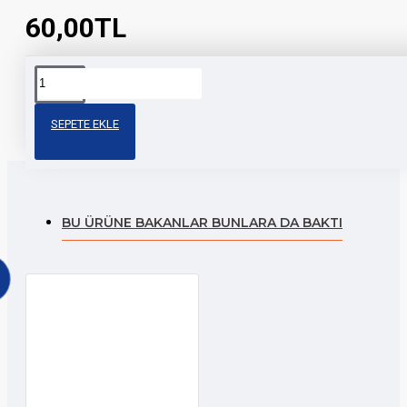
60,00TL
Etiketler:
çoklu
hologram
moto
hologram
aksesuar
SEPETE EKLE
BU ÜRÜNE BAKANLAR BUNLARA DA BAKTI