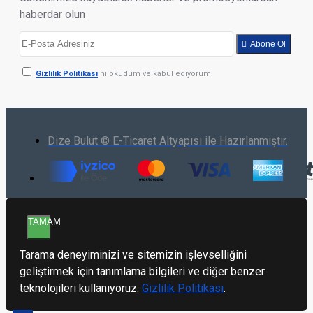
haberdar olun
Abone Ol
Gizlilik Politikası
'ni okudum ve kabul ediyorum.
Dize Bulut © E-Ticaret Altyapısı ile Hazırlanmıştır.
TAMAM
Tarama deneyiminizi ve sitemizin işlevselliğini
geliştirmek için tanımlama bilgileri ve diğer benzer
teknolojileri kullanıyoruz.
Gizlilik Politikası
.