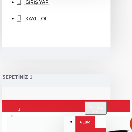
GİRİŞ YAP
KAYIT OL
SEPETİNİZ
TL
Türk Lirası
TRY
Giriş Yap
€
Euro
Kayıt Ol