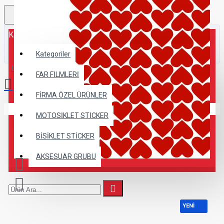
Kategoriler
Kategoriler
0 ürün - 0,00TL
FAR FİLMLERİ
FİRMA ÖZEL ÜRÜNLER
Alışveriş sepetiniz boş!
MOTOSİKLET STİCKER
BİSİKLET STİCKER
AKSESUAR GRUBU
YENİ