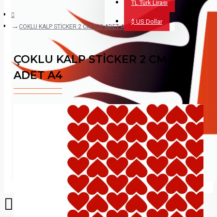
TL
Türk Lirası
$
US Dollar
ÇOKLU KALP STİCKER 2 CM 120 ADET A4
ÇOKLU KALP STİCKER 2 CM 120
ADET A4