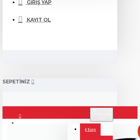
GİRİŞ YAP
KAYIT OL
SEPETİNİZ
TL
Türk Lirası
TRY
Giriş Yap
€
Euro
Kayıt Ol