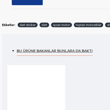
Etiketler:
dert sticker
dert
işcan motor
toptan motosiklet
st
BU ÜRÜNE BAKANLAR BUNLARA DA BAKTI