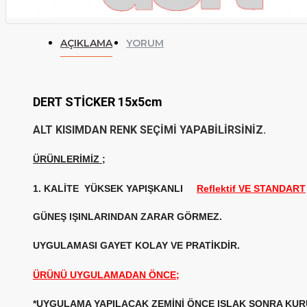
AÇIKLAMA
YORUM
DERT STİCKER 15x5cm
ALT KISIMDAN RENK SEÇİMİ YAPABİLİRSİNİZ.
ÜRÜNLERİMİZ
;
1. KALİTE
YÜKSEK YAPIŞKANLI
Reflektif VE STANDART
GÜNEŞ IŞINLARINDAN ZARAR GÖRMEZ.
UYGULAMASI GAYET KOLAY VE PRATİKDİR.
ÜRÜNÜ UYGULAMADAN ÖNCE;
*UYGULAMA YAPILACAK ZEMİNİ ÖNCE ISLAK SONRA KURU