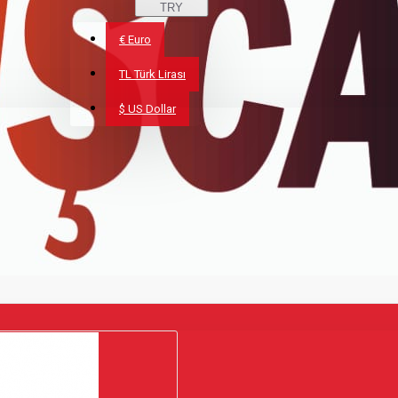
TRY
€
Euro
TL
Türk Lirası
$
US Dollar