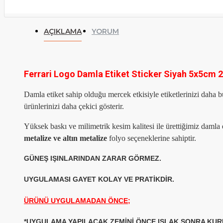
AÇIKLAMA
YORUM
Ferrari Logo Damla Etiket Sticker Siyah 5x5cm 2
Damla etiket sahip olduğu mercek etkisiyle etiketlerinizi daha b
ürünlerinizi daha çekici gösterir.
Yüksek baskı ve milimetrik kesim kalitesi ile ürettiğimiz damla e
metalize ve altın metalize
folyo seçeneklerine sahiptir.
GÜNEŞ IŞINLARINDAN ZARAR GÖRMEZ.
UYGULAMASI GAYET KOLAY VE PRATİKDİR.
ÜRÜNÜ UYGULAMADAN ÖNCE;
*UYGULAMA YAPILACAK ZEMİNİ ÖNCE ISLAK SONRA KURU