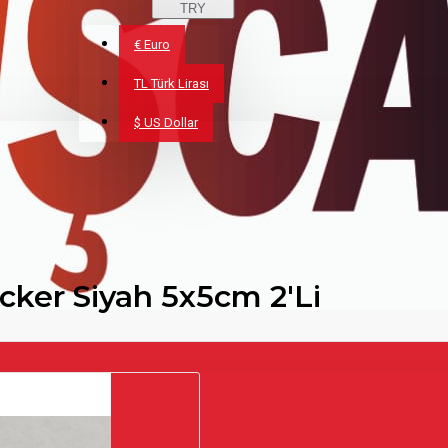
TRY
€
Euro
TL
Türk Lirası
$
US Dollar
icker Siyah 5x5cm 2'Li