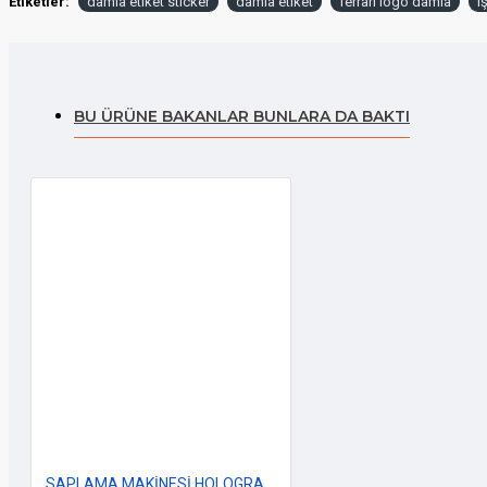
Etiketler:
damla etiket sticker
damla etiket
ferrari logo damla
i
BU ÜRÜNE BAKANLAR BUNLARA DA BAKTI
SAPLAMA MAKİNESİ HOLOGRAM 14x4cm