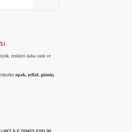
'Li
üyük, renkleri daha canlı ve
tiketler
opak, şeffaf, gümüş
 BEZ İLE TEMİZLEYELİM.