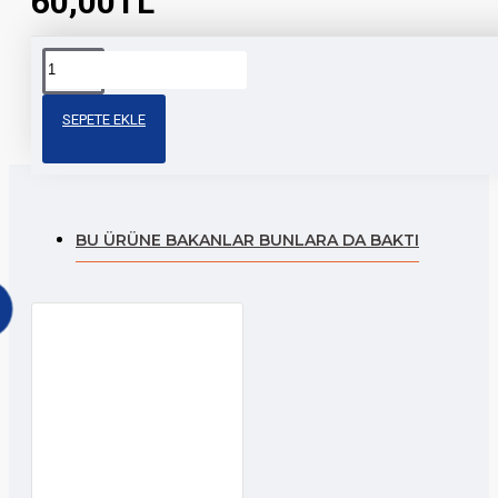
60,00TL
Etiketler:
a4
motosiklet
aksesuar
modifiye
stic
sticker
sticker
SEPETE EKLE
BU ÜRÜNE BAKANLAR BUNLARA DA BAKTI