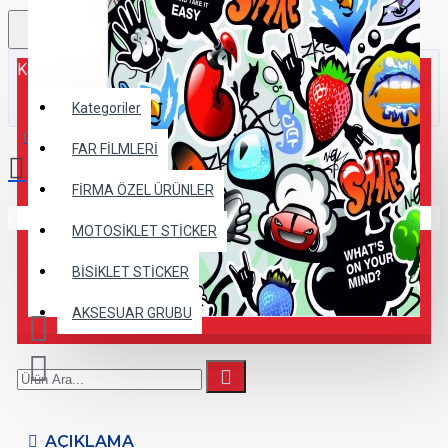
Kategoriler
Kategoriler
0 ürün - 0,00TL
FAR FİLMLERİ
FİRMA ÖZEL ÜRÜNLER
Alışveriş sepetiniz boş!
MOTOSİKLET STİCKER
BİSİKLET STİCKER
AKSESUAR GRUBU
AÇIKLAMA