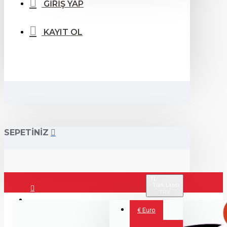
GİRİŞ YAP
KAYIT OL
SEPETİNİZ
TL
Türk Lirası
TRY
Giriş Yap
€
Euro
Kayıt Ol