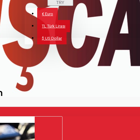
TRY
€
Euro
TL
Türk Lirası
$
US Dollar
m