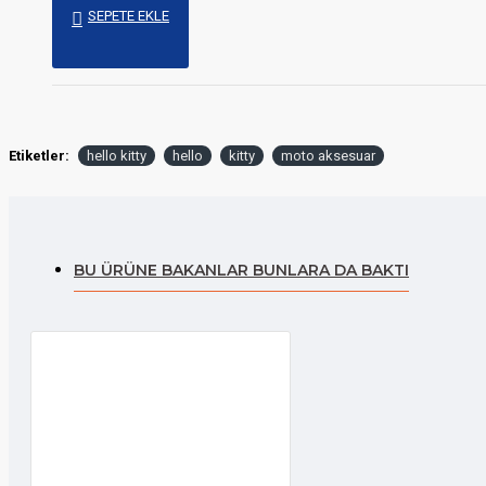
SEPETE EKLE
Etiketler:
hello kitty
hello
kitty
moto aksesuar
BU ÜRÜNE BAKANLAR BUNLARA DA BAKTI