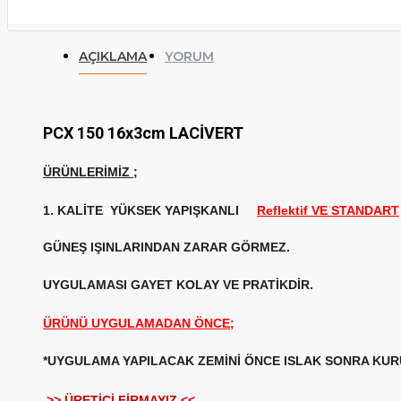
AÇIKLAMA
YORUM
PCX 150 16x3cm LACİVERT
ÜRÜNLERİMİZ
;
1. KALİTE
YÜKSEK YAPIŞKANLI
Reflektif VE STANDART
GÜNEŞ IŞINLARINDAN ZARAR GÖRMEZ.
UYGULAMASI GAYET KOLAY VE PRATİKDİR.
ÜRÜNÜ UYGULAMADAN ÖNCE;
*UYGULAMA YAPILACAK ZEMİNİ ÖNCE ISLAK SONRA KURU
>> ÜRETİCİ FİRMAYIZ <<