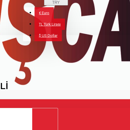
TRY
€
Euro
TL
Türk Lirası
$
US Dollar
Lİ