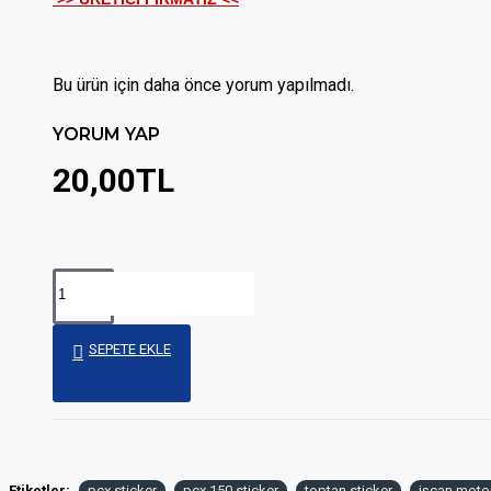
Bu ürün için daha önce yorum yapılmadı.
YORUM YAP
20,00TL
SEPETE EKLE
Etiketler:
pcx sticker
pcx 150 sticker
toptan sticker
işcan moto