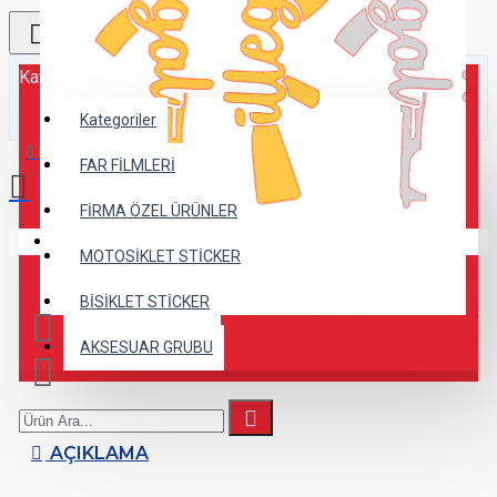
Kategoriler
Kategoriler
0 ürün - 0,00TL
FAR FİLMLERİ
FİRMA ÖZEL ÜRÜNLER
Alışveriş sepetiniz boş!
MOTOSİKLET STİCKER
BİSİKLET STİCKER
AKSESUAR GRUBU
AÇIKLAMA