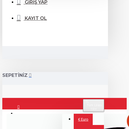
GİRİŞ YAP
KAYIT OL
SEPETİNİZ
TL
Türk Lirası
TRY
Giriş Yap
€
Euro
Kayıt Ol