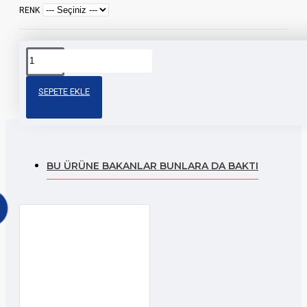
RENK
Etiketler:
illegal
sticker
motor
işcan
modifiye
motor
SEPETE EKLE
BU ÜRÜNE BAKANLAR BUNLARA DA BAKTI