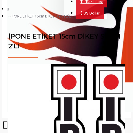
TL
Türk Lirası
$
US Dollar
İPONE ETİKET 15cm DİKEY SİYAH 2'Lİ
İPONE ETİKET 15cm DİKEY SİYAH
2'Lİ