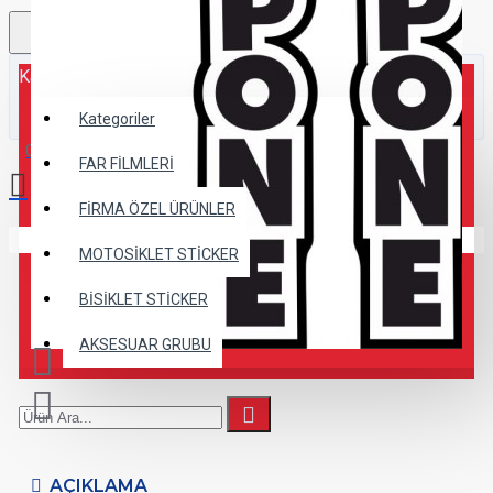
Kategoriler
Kategoriler
0 ürün - 0,00TL
FAR FİLMLERİ
FİRMA ÖZEL ÜRÜNLER
Alışveriş sepetiniz boş!
MOTOSİKLET STİCKER
BİSİKLET STİCKER
AKSESUAR GRUBU
AÇIKLAMA