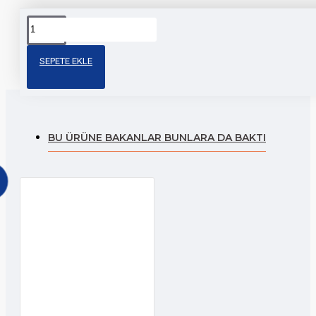
Etiketler:
İpone
ipone
motosiklet
toptan
sticker
sticker
motosiklet
SEPETE EKLE
BU ÜRÜNE BAKANLAR BUNLARA DA BAKTI