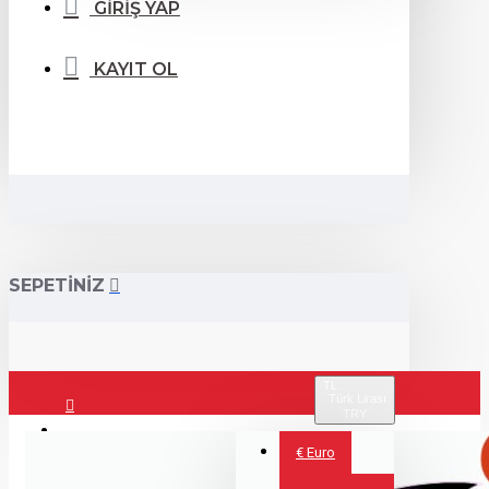
GİRİŞ YAP
KAYIT OL
SEPETİNİZ
TL
Türk Lirası
TRY
Giriş Yap
€
Euro
Kayıt Ol