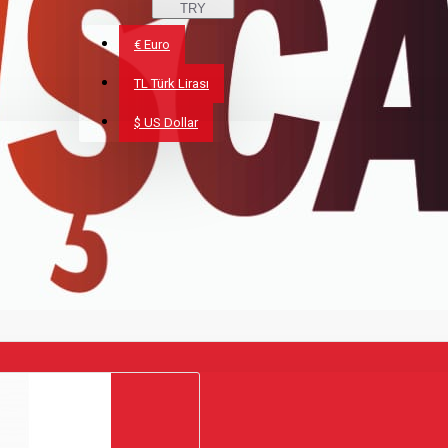
TRY
€
Euro
TL
Türk Lirası
$
US Dollar