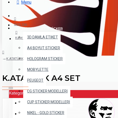
+90 538 328 7371
Menu
Whatsapp
Giriş Yap
MOTOSİKLET STİCKER
3D DAMLA ETİKET
Kayıt Ol
A4 BOYUT STİCKER
K.ATATÜRK A4 SET
HOLOGRAM STİCKER
MOBYLETTE
K.ATATÜRK A4 SET
PEUGEOT
CG STİCKER MODELLERİ
Kategoriler
CUP STİCKER MODELLERİ
Kategoriler
Giriş Yap
NİKEL - GOLD STİCKER
FAR FİLMLERİ