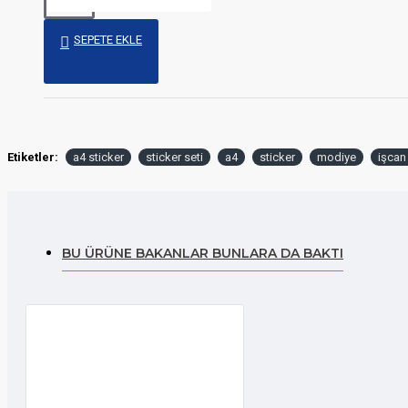
SEPETE EKLE
Etiketler:
a4 sticker
sticker seti
a4
sticker
modiye
işcan
BU ÜRÜNE BAKANLAR BUNLARA DA BAKTI