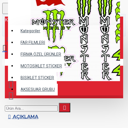
Kategoriler
Kategoriler
0 ürün - 0,00TL
FAR FİLMLERİ
FİRMA ÖZEL ÜRÜNLER
Alışveriş sepetiniz boş!
MOTOSİKLET STİCKER
BİSİKLET STİCKER
AKSESUAR GRUBU
AÇIKLAMA