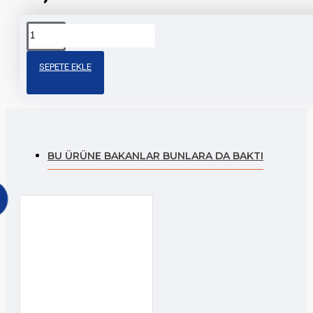
Etiketler:
monster
motosiklet
aksesuar
modifiye
sti
a4
sticker
SEPETE EKLE
sticker
BU ÜRÜNE BAKANLAR BUNLARA DA BAKTI