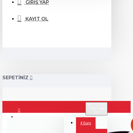
GİRİŞ YAP
KAYIT OL
SEPETİNİZ
TL
Türk Lirası
TRY
Giriş Yap
€
Euro
Kayıt Ol