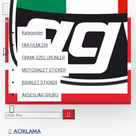
Kategoriler
Kategoriler
0 ürün - 0,00TL
FAR FİLMLERİ
FİRMA ÖZEL ÜRÜNLER
Alışveriş sepetiniz boş!
MOTOSİKLET STİCKER
BİSİKLET STİCKER
AKSESUAR GRUBU
AÇIKLAMA