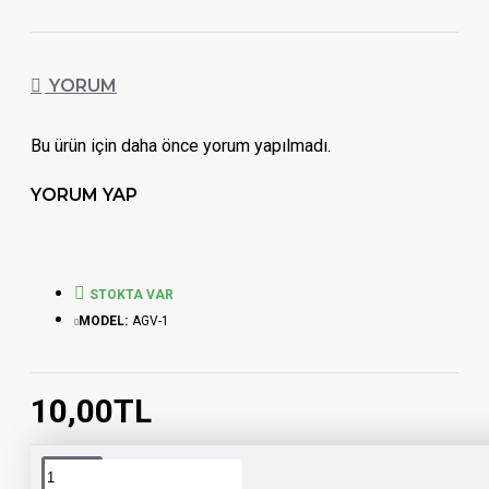
YORUM
Bu ürün için daha önce yorum yapılmadı.
YORUM YAP
STOKTA VAR
MODEL:
AGV-1
10,00TL
Etiketler:
agv kask
agv
kask
toptan