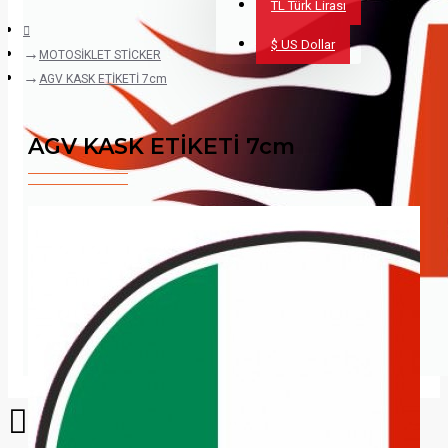
TL
Türk Lirası
$
US Dollar
MOTOSİKLET STİCKER
AGV KASK ETİKETİ 7cm
AGV KASK ETİKETİ 7cm