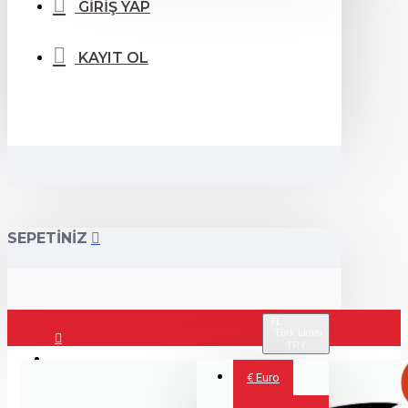
GİRİŞ YAP
KAYIT OL
SEPETİNİZ
TL
Türk Lirası
TRY
Giriş Yap
€
Euro
Kayıt Ol