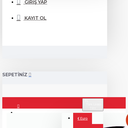
GİRİŞ YAP
KAYIT OL
SEPETİNİZ
TL
Türk Lirası
TRY
Giriş Yap
€
Euro
Kayıt Ol