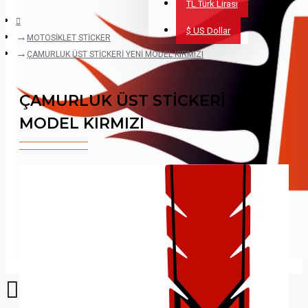
TL
Türk Lirası
$
US Dollar
MOTOSİKLET STİCKER
ÇAMURLUK ÜST STİCKERİ YENİ MODEL KIRMIZI
ÇAMURLUK ÜST STİCKERİ YENİ
MODEL KIRMIZI