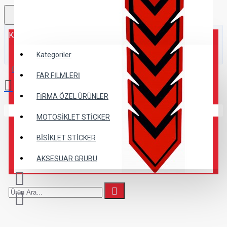
Kategoriler
Kategoriler
0 ürün - 0,00TL
FAR FİLMLERİ
FİRMA ÖZEL ÜRÜNLER
Alışveriş sepetiniz boş!
MOTOSİKLET STİCKER
BİSİKLET STİCKER
AKSESUAR GRUBU