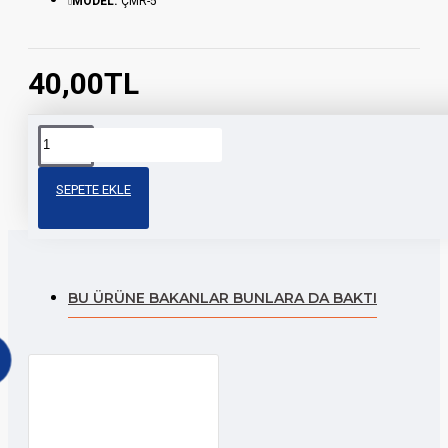
MODEL:
ÇMR-5
40,00TL
Etiketler:
çamurluk
sticker
modifiye
motor
sticker
sticker
SEPETE EKLE
BU ÜRÜNE BAKANLAR BUNLARA DA BAKTI