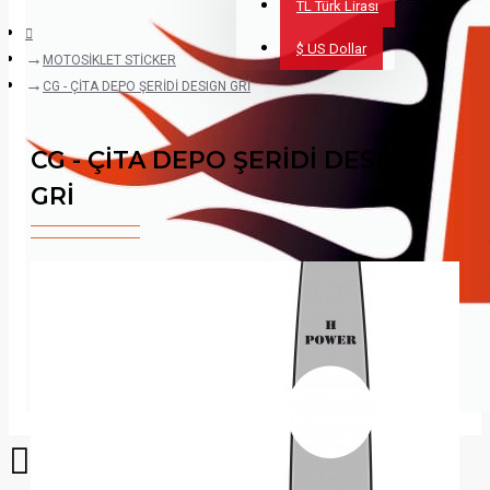
TL
Türk Lirası
$
US Dollar
MOTOSİKLET STİCKER
CG - ÇİTA DEPO ŞERİDİ DESIGN GRİ
CG - ÇİTA DEPO ŞERİDİ DESIGN
GRİ