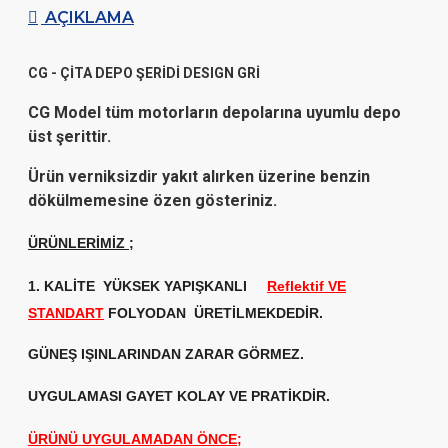
AÇIKLAMA
CG - ÇİTA DEPO ŞERİDİ DESIGN GRİ
CG Model tüm motorların depolarına uyumlu depo
üst şerittir.
Ürün verniksizdir yakıt alırken üzerine benzin
dökülmemesine özen gösteriniz.
ÜRÜNLERİMİZ
;
1. KALİTE
YÜKSEK YAPIŞKANLI
Reflektif VE
STANDART
FOLYODAN ÜRETİLMEKDEDİR.
GÜNEŞ IŞINLARINDAN ZARAR GÖRMEZ.
UYGULAMASI GAYET KOLAY VE PRATİKDİR.
ÜRÜNÜ UYGULAMADAN ÖNCE;