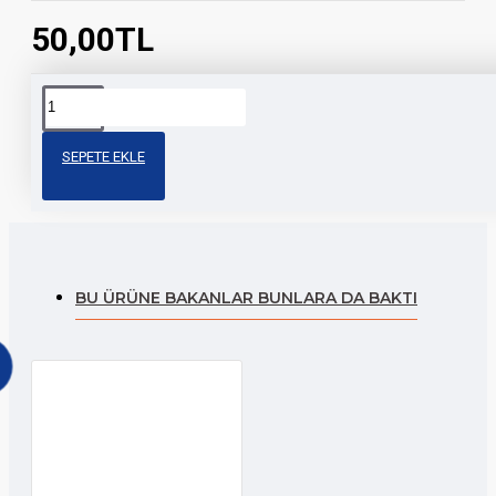
50,00TL
Etiketler:
çita
cg
çita
depo
üst
depo
m
depo
depo
şerit
şeridi
SEPETE EKLE
şeridi
şeridi
BU ÜRÜNE BAKANLAR BUNLARA DA BAKTI