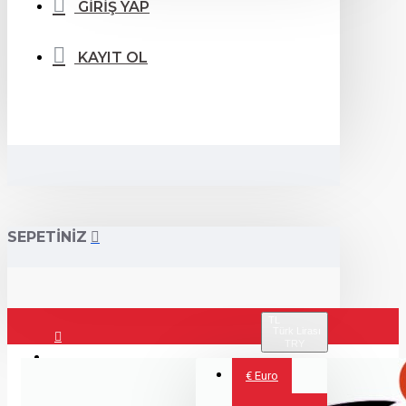
GİRİŞ YAP
KAYIT OL
SEPETİNİZ
TL
Türk Lirası
TRY
Giriş Yap
€
Euro
Kayıt Ol