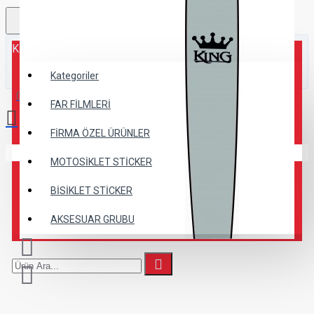
Kategoriler
Kategoriler
0 ürün - 0,00TL
FAR FİLMLERİ
FİRMA ÖZEL ÜRÜNLER
Alışveriş sepetiniz boş!
MOTOSİKLET STİCKER
BİSİKLET STİCKER
AKSESUAR GRUBU