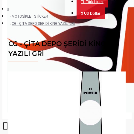
TL
Türk Lirası
$
US Dollar
MOTOSİKLET STİCKER
CG - ÇİTA DEPO ŞERİDİ KİNG YAZILI GRİ
CG - ÇİTA DEPO ŞERİDİ KİNG
YAZILI GRİ