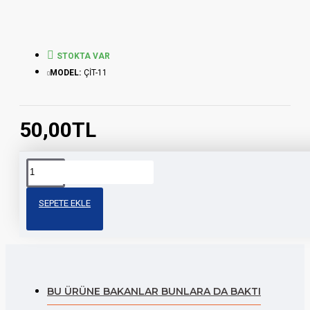
STOKTA VAR
MODEL:
ÇİT-11
50,00TL
Etiketler:
çita
cg
çita
depo
depo
modifiy
depo
depo
depo
üst
şeridi
SEPETE EKLE
şeridi
şeridi
şeridi
şerit
BU ÜRÜNE BAKANLAR BUNLARA DA BAKTI