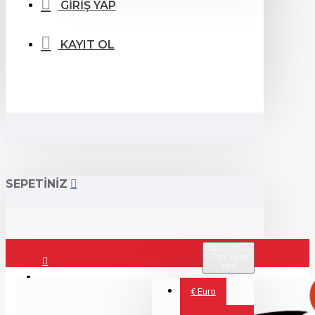
GİRİŞ YAP
KAYIT OL
SEPETİNİZ
TL
Türk Lirası
TRY
Giriş Yap
€
Euro
Kayıt Ol