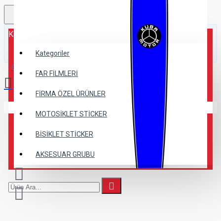
Kategoriler
Kategoriler
0 ürün - 0,00TL
FAR FİLMLERİ
FİRMA ÖZEL ÜRÜNLER
Alışveriş sepetiniz boş!
MOTOSİKLET STİCKER
BİSİKLET STİCKER
AKSESUAR GRUBU