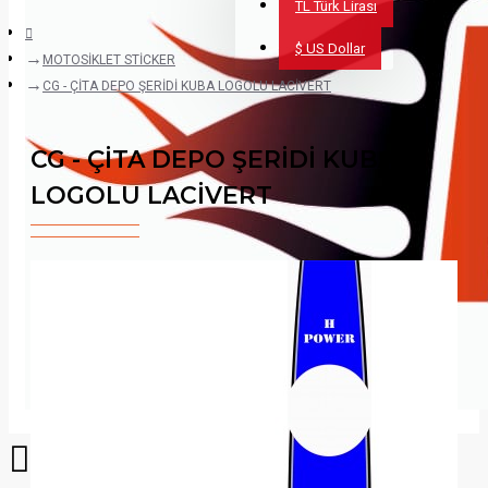
TL
Türk Lirası
$
US Dollar
MOTOSİKLET STİCKER
CG - ÇİTA DEPO ŞERİDİ KUBA LOGOLU LACİVERT
CG - ÇİTA DEPO ŞERİDİ KUBA
LOGOLU LACİVERT