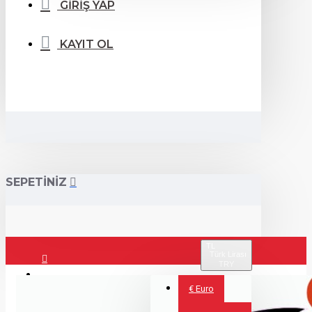
GİRİŞ YAP
KAYIT OL
SEPETİNİZ
TL
Türk Lirası
TRY
Giriş Yap
€
Euro
Kayıt Ol