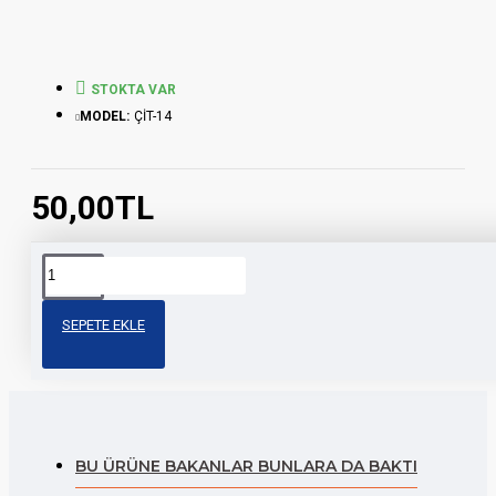
STOKTA VAR
MODEL:
ÇİT-14
50,00TL
Etiketler:
çita
cg
çita
depo
depo
modifiy
depo
depo
depo
üst
şeridi
SEPETE EKLE
şeridi
şeridi
şeridi
şerit
BU ÜRÜNE BAKANLAR BUNLARA DA BAKTI