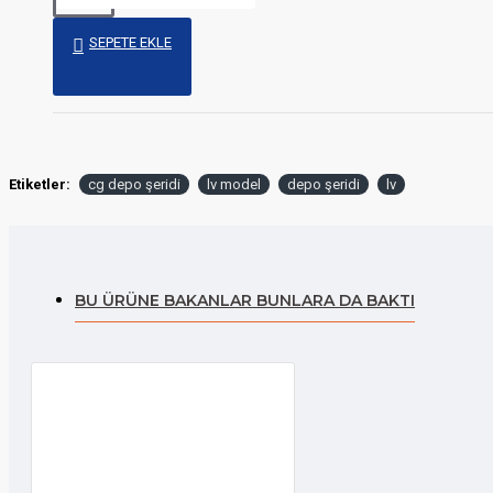
SEPETE EKLE
Etiketler:
cg depo şeridi
lv model
depo şeridi
lv
BU ÜRÜNE BAKANLAR BUNLARA DA BAKTI