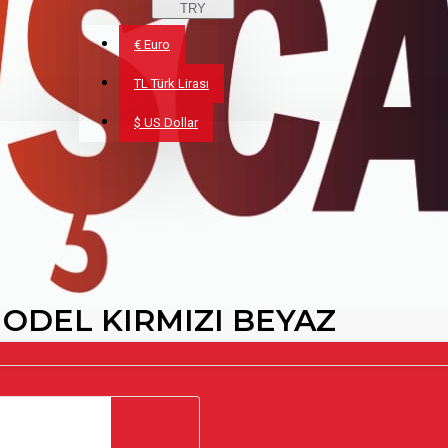
TRY
€
Euro
TL
Türk Lirası
$
US Dollar
 MODEL KIRMIZI BEYAZ