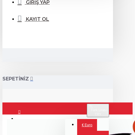
GİRİŞ YAP
KAYIT OL
SEPETİNİZ
TL
Türk Lirası
TRY
Giriş Yap
€
Euro
Kayıt Ol