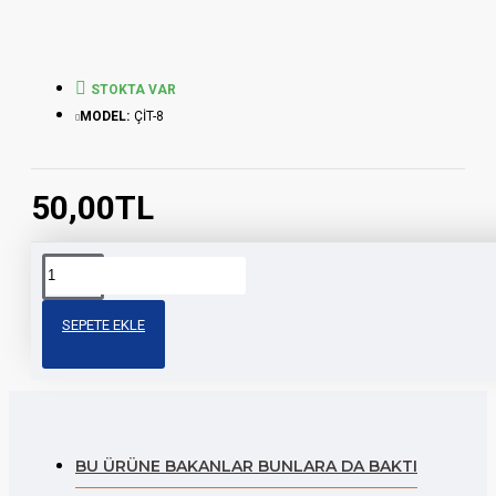
STOKTA VAR
MODEL:
ÇİT-8
50,00TL
Etiketler:
çita
cg
çita
depo
depo
modifiy
depo
depo
depo
üst
şeridi
SEPETE EKLE
şeridi
şeridi
şeridi
şerit
BU ÜRÜNE BAKANLAR BUNLARA DA BAKTI