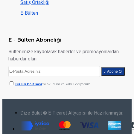
Satış Ortaklığı
E-Bülten
E - Bülten Aboneliği
Bültenimize kaydolarak haberler ve promosyonlardan
haberdar olun
Abone Ol
Gizlilik Politikası
'ni okudum ve kabul ediyorum.
Dize Bulut © E-Ticaret Altyapısı ile Hazırlanmıştır.