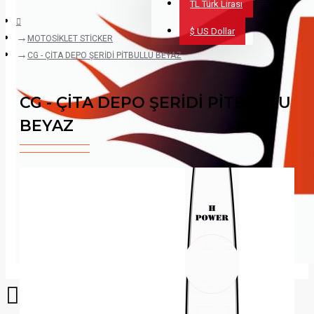
TL
Türk Lirası
$
US Dollar
MOTOSİKLET STİCKER
CG - ÇİTA DEPO ŞERİDİ PİTBULLU BEYAZ
CG - ÇİTA DEPO ŞERİDİ PİTBULLU
BEYAZ