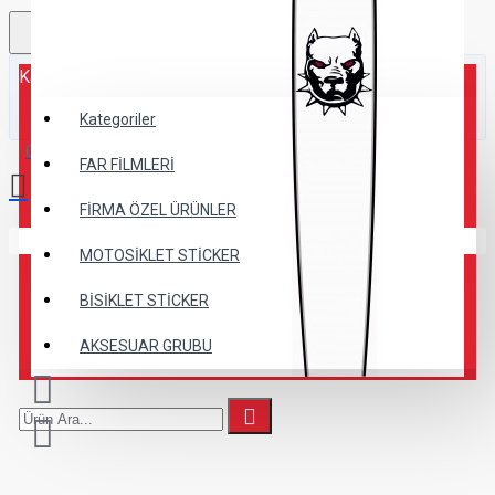
Kategoriler
Kategoriler
0 ürün - 0,00TL
FAR FİLMLERİ
FİRMA ÖZEL ÜRÜNLER
Alışveriş sepetiniz boş!
MOTOSİKLET STİCKER
BİSİKLET STİCKER
AKSESUAR GRUBU