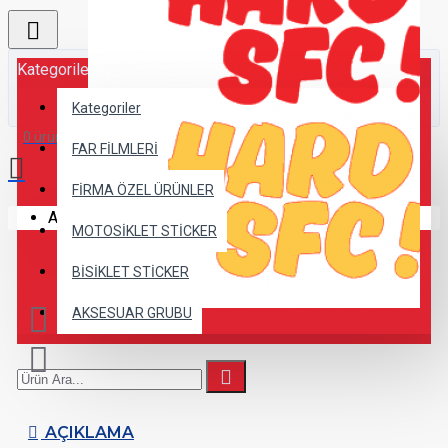
Kategoriler
Kategoriler
0 ürün - 0,00TL
FAR FİLMLERİ
FİRMA ÖZEL ÜRÜNLER
Alışveriş sepetiniz boş!
MOTOSİKLET STİCKER
BİSİKLET STİCKER
AKSESUAR GRUBU
AÇIKLAMA