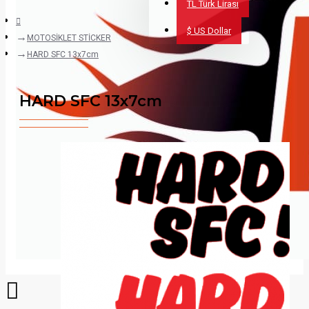
TL
Türk Lirası
$
US Dollar
MOTOSİKLET STİCKER
HARD SFC 13x7cm
HARD SFC 13x7cm