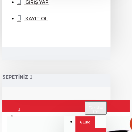
GİRİŞ YAP
KAYIT OL
SEPETİNİZ
TL
Türk Lirası
TRY
Giriş Yap
€
Euro
Kayıt Ol