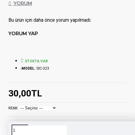
YORUM
Bu ürün için daha önce yorum yapılmadı.
YORUM YAP
STOKTA VAR
MODEL:
İSC-323
30,00TL
RENK
Etiketler:
hard
hard
motosiklet
işcan