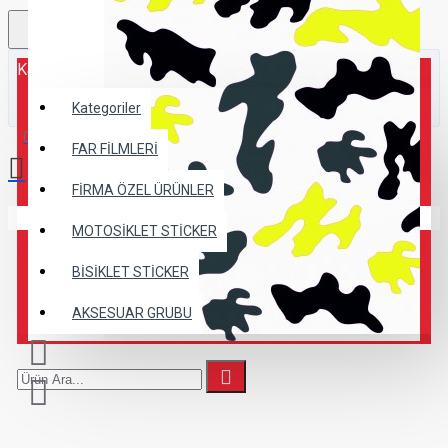
Kategoriler
Kategoriler
0 ürün - 0,00TL
FAR FİLMLERİ
FİRMA ÖZEL ÜRÜNLER
Alışveriş sepetiniz boş!
MOTOSİKLET STİCKER
BİSİKLET STİCKER
AKSESUAR GRUBU