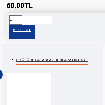
60,00TL
Etiketler:
kamuflaj
motosiklet
aksesuar
modifiye
st
a4
sticker
SEPETE EKLE
sticker
BU ÜRÜNE BAKANLAR BUNLARA DA BAKTI