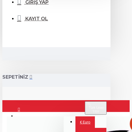
GİRİŞ YAP
KAYIT OL
SEPETİNİZ
TL
Türk Lirası
TRY
Giriş Yap
€
Euro
Kayıt Ol