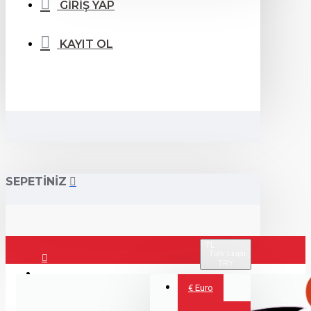
GİRİŞ YAP
KAYIT OL
SEPETİNİZ
TL
Türk Lirası
TRY
Giriş Yap
€
Euro
Kayıt Ol