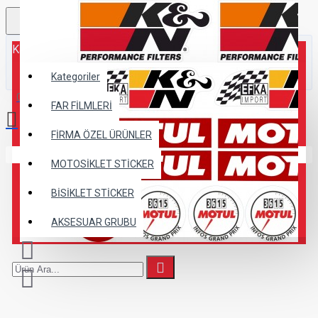
Kategoriler
Kategoriler
0 ürün - 0,00TL
FAR FİLMLERİ
FİRMA ÖZEL ÜRÜNLER
Alışveriş sepetiniz boş!
MOTOSİKLET STİCKER
BİSİKLET STİCKER
AKSESUAR GRUBU