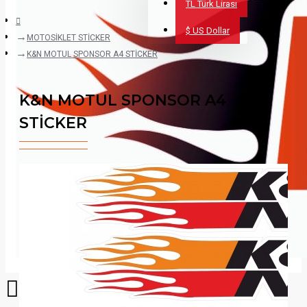
TL
Türk Lirası
$
US Dollar
MOTOSİKLET STİCKER
K&N MOTUL SPONSOR A4 STİCKER
K&N MOTUL SPONSOR A4
STİCKER