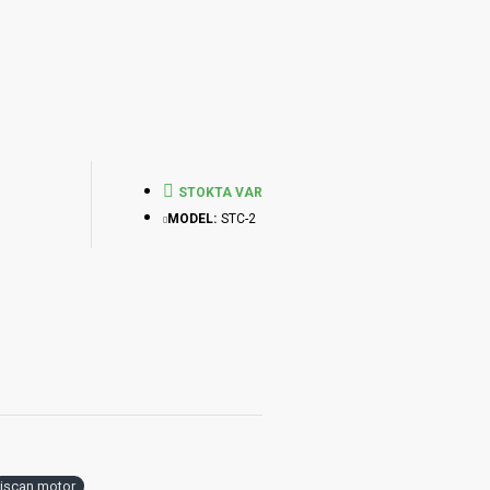
STOKTA VAR
MODEL:
STC-2
işcan motor