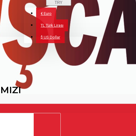
TRY
€
Euro
TL
Türk Lirası
$
US Dollar
MIZI