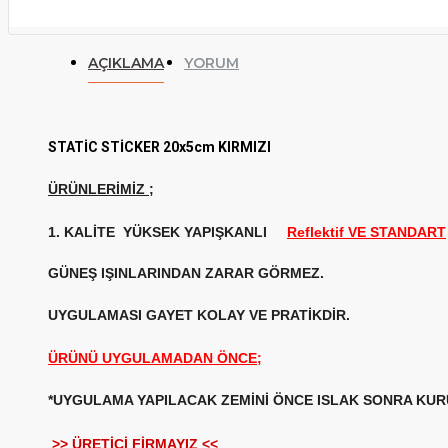
AÇIKLAMA
YORUM
STATİC STİCKER 20x5cm KIRMIZI
ÜRÜNLERİMİZ
;
1. KALİTE
YÜKSEK YAPIŞKANLI
Reflektif VE STANDART
GÜNEŞ IŞINLARINDAN ZARAR GÖRMEZ.
UYGULAMASI GAYET KOLAY VE PRATİKDİR.
ÜRÜNÜ UYGULAMADAN ÖNCE;
*UYGULAMA YAPILACAK ZEMİNİ ÖNCE ISLAK SONRA KURU
>> ÜRETİCİ FİRMAYIZ <<