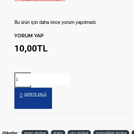
Bu ürün için daha önce yorum yapılmadı.
YORUM YAP
10,00TL
SEPETE EKLE
Etiketler:
static sticker
static
oto sticker
motosiklet sticker