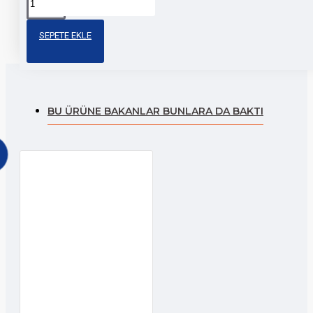
Etiketler:
r25
r25
yamaha
motosiklet
sticker
sticker
SEPETE EKLE
BU ÜRÜNE BAKANLAR BUNLARA DA BAKTI