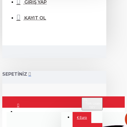
GİRİŞ YAP
KAYIT OL
SEPETİNİZ
TL
Türk Lirası
TRY
Giriş Yap
€
Euro
Kayıt Ol