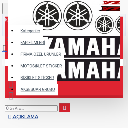
Kategoriler
Kategoriler
0 ürün - 0,00TL
FAR FİLMLERİ
FİRMA ÖZEL ÜRÜNLER
Alışveriş sepetiniz boş!
MOTOSİKLET STİCKER
BİSİKLET STİCKER
AKSESUAR GRUBU
AÇIKLAMA