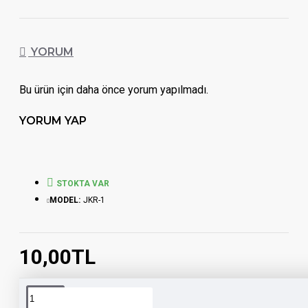
YORUM
Bu ürün için daha önce yorum yapılmadı.
YORUM YAP
STOKTA VAR
MODEL:
JKR-1
10,00TL
Etiketler:
motosiklet
modifiye
sticker
motor
işca