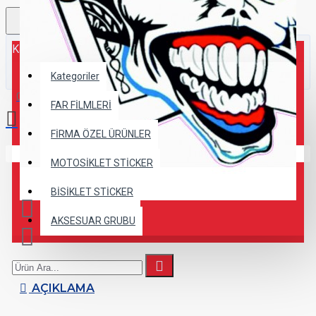
Kategoriler
Kategoriler
0 ürün - 0,00TL
FAR FİLMLERİ
FİRMA ÖZEL ÜRÜNLER
Alışveriş sepetiniz boş!
MOTOSİKLET STİCKER
BİSİKLET STİCKER
AKSESUAR GRUBU
AÇIKLAMA