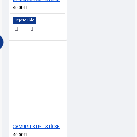
40,00TL
Sepete Ekle
ÇAMURLUK ÜST STİCKERİ YENİ MODEL LACİVERT
40,00TL