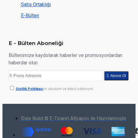
Satış Ortaklığı
E-Bülten
E - Bülten Aboneliği
Bültenimize kaydolarak haberler ve promosyonlardan
haberdar olun
Abone Ol
Gizlilik Politikası
'ni okudum ve kabul ediyorum.
Dize Bulut © E-Ticaret Altyapısı ile Hazırlanmıştır.