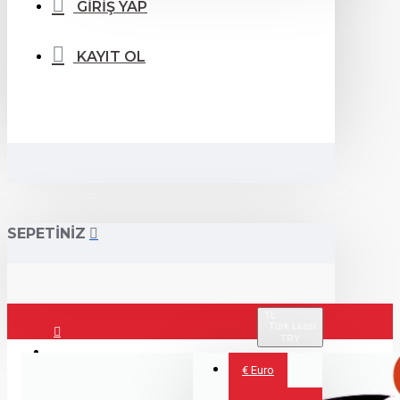
GİRİŞ YAP
KAYIT OL
SEPETİNİZ
TL
Türk Lirası
TRY
Giriş Yap
€
Euro
Kayıt Ol