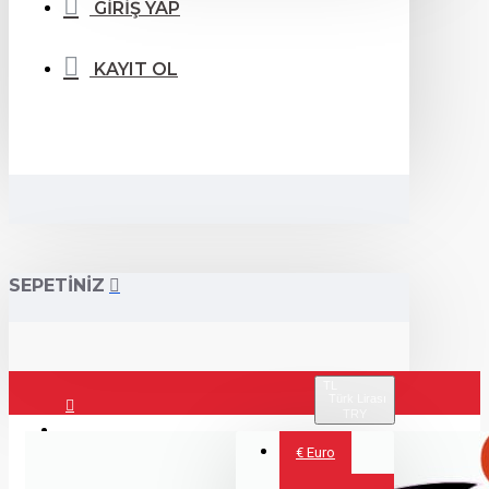
GİRİŞ YAP
KAYIT OL
SEPETİNİZ
TL
Türk Lirası
TRY
Giriş Yap
€
Euro
Kayıt Ol