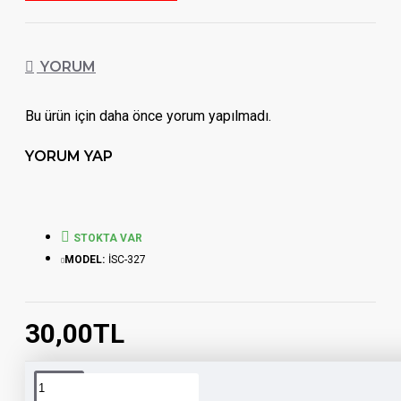
YORUM
Bu ürün için daha önce yorum yapılmadı.
YORUM YAP
STOKTA VAR
MODEL:
İSC-327
30,00TL
Etiketler:
lamborghini
lamborghini
toptan
aksesuar