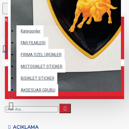
Kategoriler
Kategoriler
0 ürün - 0,00TL
FAR FİLMLERİ
FİRMA ÖZEL ÜRÜNLER
Alışveriş sepetiniz boş!
MOTOSİKLET STİCKER
BİSİKLET STİCKER
AKSESUAR GRUBU
AÇIKLAMA