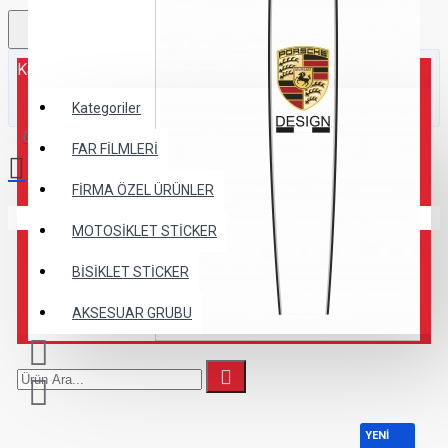
Kategoriler
Kategoriler
0 ürün - 0,00TL
FAR FİLMLERİ
FİRMA ÖZEL ÜRÜNLER
Alışveriş sepetiniz boş!
MOTOSİKLET STİCKER
BİSİKLET STİCKER
AKSESUAR GRUBU
YENİ