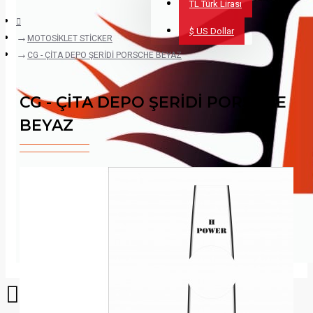
TL
Türk Lirası
$
US Dollar
MOTOSİKLET STİCKER
CG - ÇİTA DEPO ŞERİDİ PORSCHE BEYAZ
CG - ÇİTA DEPO ŞERİDİ PORSCHE
BEYAZ