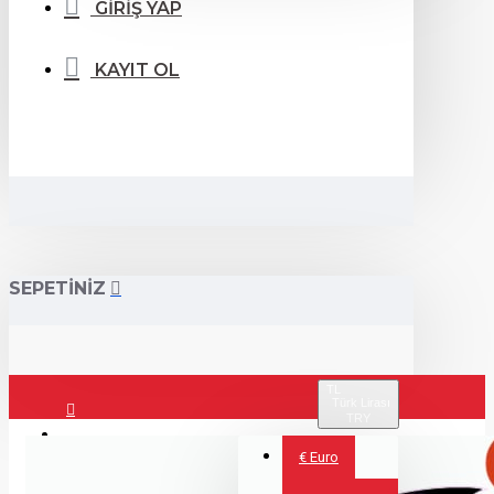
GİRİŞ YAP
KAYIT OL
SEPETİNİZ
TL
Türk Lirası
TRY
Giriş Yap
€
Euro
Kayıt Ol