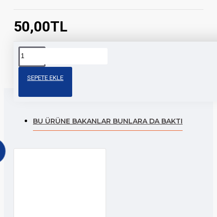
50,00TL
Etiketler:
cg depo şeridi
porsche depo
depo
SEPETE EKLE
BU ÜRÜNE BAKANLAR BUNLARA DA BAKTI