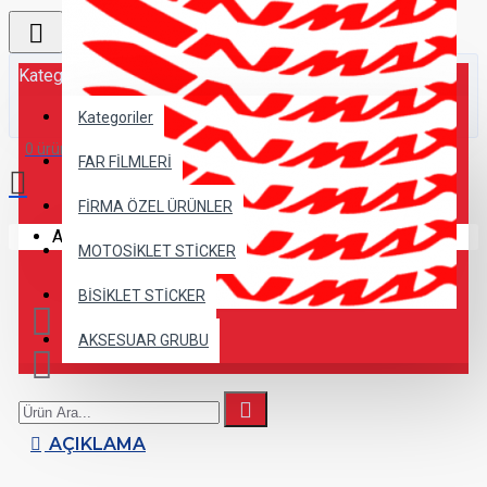
Kategoriler
Kategoriler
0 ürün - 0,00TL
FAR FİLMLERİ
FİRMA ÖZEL ÜRÜNLER
Alışveriş sepetiniz boş!
MOTOSİKLET STİCKER
BİSİKLET STİCKER
AKSESUAR GRUBU
AÇIKLAMA