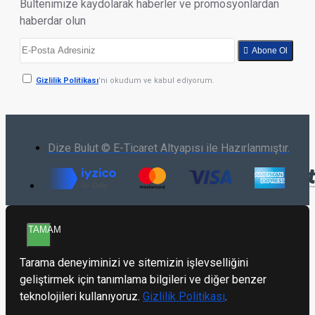
Bültenimize kaydolarak haberler ve promosyonlardan
haberdar olun
Abone Ol
Gizlilik Politikası
'ni okudum ve kabul ediyorum.
Dize Bulut © E-Ticaret Altyapısı ile Hazırlanmıştır.
TAMAM
Tarama deneyiminizi ve sitemizin işlevselliğini
geliştirmek için tanımlama bilgileri ve diğer benzer
teknolojileri kullanıyoruz.
Gizlilik Politikası
.