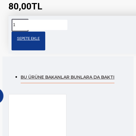
80,00TL
Etiketler:
nmax
nmax
jant
toptan
işcan
jant
şeridi
motosiklet
motor
SEPETE EKLE
şeridi
BU ÜRÜNE BAKANLAR BUNLARA DA BAKTI