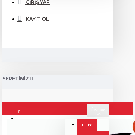
GİRİŞ YAP
KAYIT OL
SEPETİNİZ
TL
Türk Lirası
TRY
Giriş Yap
€
Euro
Kayıt Ol